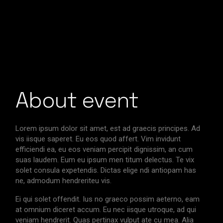
About event
Lorem ipsum dolor sit amet, est ad graecis principes. Ad
vis iisque saperet. Eu eos quod affert. Vim invidunt
efficiendi ea, eu eos veniam percipit dignissim, an cum
suas laudem. Eum eu ipsum men titum delectus. Te vix
solet consula expetendis. Dictas elige ndi antiopam has
ne, admodum hendreriteu vis.
Ei qui solet offendit. Ius no graeco possim aeterno, eam
at omnium diceret accum. Eu nec iisque utroque, ad qui
veniam hendrerit. Quas pertinax vulput ate cu mea. Alia