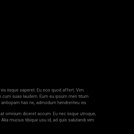
vis iisque saperet. Eu eos quod affert. Vim
m, an cum suas laudem. Eum eu ipsum men titum
ndi antiopam has ne, admodum hendreriteu vis.
m at omnium diceret accum. Eu nec iisque utroque,
Alia mucius tibique usu id, ad quis salutandi vim.