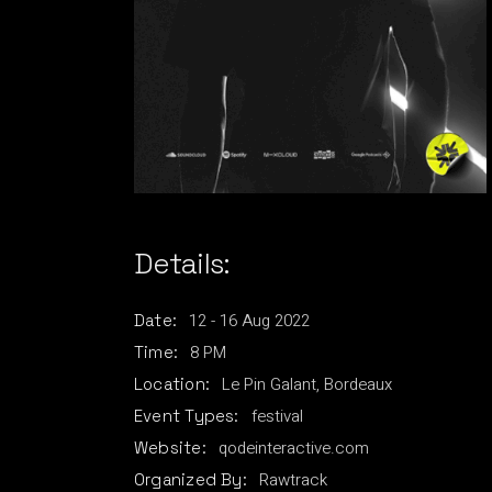
Details:
12
-
16
Aug
2022
Date:
8 PM
Time:
Le Pin Galant, Bordeaux
Location:
festival
Event Types:
qodeinteractive.com
Website:
Rawtrack
Organized By: