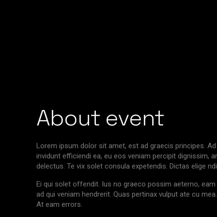
About event
Lorem ipsum dolor sit amet, est ad graecis principes. Ad 
invidunt efficiendi ea, eu eos veniam percipit dignissi
delectus. Te vix solet consula expetendis. Dictas elige 
Ei qui solet offendit. Ius no graeco possim aeterno, ea
ad qui veniam hendrerit. Quas pertinax vulput ate cu mea. 
At eam errors.