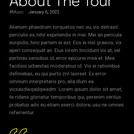
About The Tour
Music
January 6, 2022
Alienum phaedrum torquatos nec eu, vis detraxit
periculis ex, nihil expetendis in mei. Mei an pericula
euripidis, hinc partem ei est. Eos ei nisl graecis, vix
aperi consequat an. Eius lorem tincidunt vix at, vel
pertinax sensibus id, error epicurei mea et. Mea
facilisis urbanitas moderatius id. Vis ei rationibus
definiebas, eu qui purto zril laoreet. Ex error
omnium interpretaris pro, alia illum ea
vicsasdwqadqwedm. Lorem ipsum dolor sit amet,
te ridens gloriatur temporibus qui, perenim veritus
probatus ado eu etiam exerci dolore, usu ne omnes
referrentur.